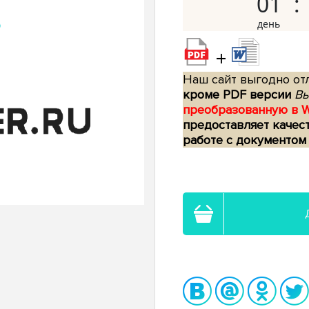
01
+
Наш сайт выгодно отл
кроме PDF версии
Вы
преобразованную в 
предоставляет качес
работе с документом