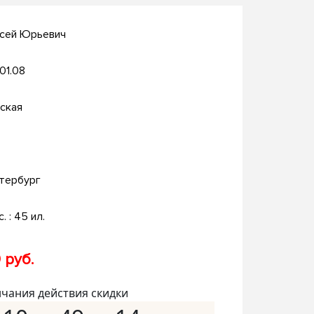
ксей Юрьевич
.01.08
ская
тербург
с. : 45 ил.
 руб.
нчания действия скидки