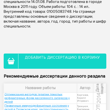
специальности 14.01.08. Работа подготовлена в городе
Москва в 2011 году. Объем работы: 104 с. : 14 ил..
Внутренний код товара: 01005083748. На странице
представлены основные сведения о диссертации,
включая название, автора, год, город, тип работы и шифр
специальности.
ДОБАВИТЬ ДИССЕРТАЦИЮ В КОРЗИНУ
Рекомендуемые диссертации данного раздела
ы
Д
а
т
а
з
а
щ
и
т
Название работы
Автор
Оптимизация методов терапии тяжелых
2014
Киргизов,
рефрактерных форм рассеянного склероза у
Кирилл
Игоревич
детей
Первичные иммунодефицитные состояния у
2011
Троицкая,
детей в Пермском крае: распространенность,
Екатерина