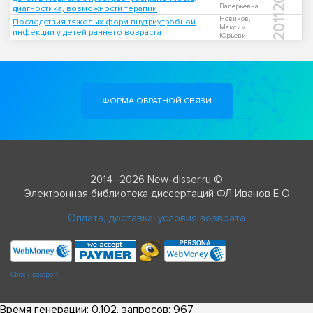
Валерьевна
диагностика, возможности терапии
2011
Новиков,
Последствия тяжелых форм внутриутробной
Максим
инфекции у детей раннего возраста
Юрьевич
ФОРМА ОБРАТНОЙ СВЯЗИ
2014 -2026 New-disser.ru ©
Электронная библиотека диссертаций ФЛ Иванов Е О
Оплата, доставка, условия возврата
Check passport
Время генерации: 0.102, запросов: 967