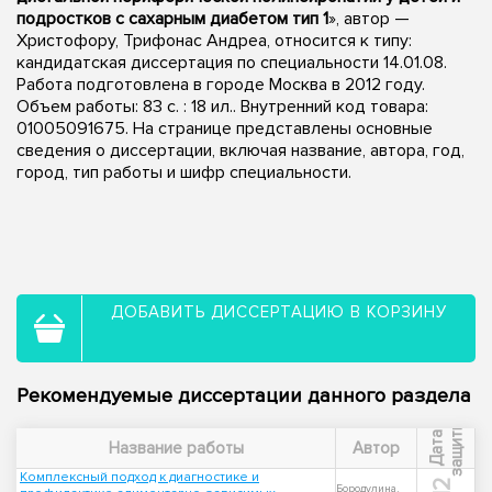
подростков с сахарным диабетом тип 1
», автор —
Христофору, Трифонас Андреа, относится к типу:
кандидатская диссертация по специальности 14.01.08.
Работа подготовлена в городе Москва в 2012 году.
Объем работы: 83 с. : 18 ил.. Внутренний код товара:
01005091675. На странице представлены основные
сведения о диссертации, включая название, автора, год,
город, тип работы и шифр специальности.
ДОБАВИТЬ ДИССЕРТАЦИЮ В КОРЗИНУ
Рекомендуемые диссертации данного раздела
ы
Д
а
т
а
з
а
щ
и
т
Название работы
Автор
Комплексный подход к диагностике и
Бородулина,