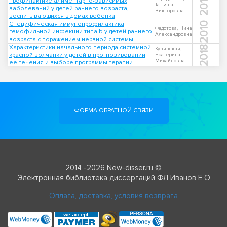
2012
профилактике алиментарно-зависимых
Татьяна
заболеваний у детей раннего возраста,
Викторовна
воспитывающихся в домах ребенка
Специфическая иммунопрофилактика
2010
Федотова, Нина
гемофильной инфекции типа b у детей раннего
Александровна
возраста с поражением нервной системы
Характеристики начального периода системной
2018
Кучинская,
красной волчанки у детей в прогнозировании
Екатерина
Михайловна
ее течения и выборе программы терапии
ФОРМА ОБРАТНОЙ СВЯЗИ
2014 -2026 New-disser.ru ©
Электронная библиотека диссертаций ФЛ Иванов Е О
Оплата, доставка, условия возврата