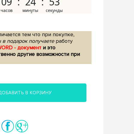
09
24
52
ичается тем что при покупке,
 в подарок получаете
работу
WORD - документ
и это
твенно другие возможности при
ДОБАВИТЬ В КОРЗИНУ