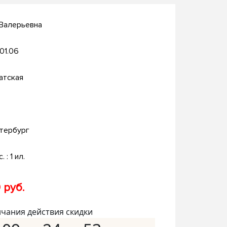
 Валерьевна
.01.06
атская
тербург
. : 1 ил.
 руб.
нчания действия скидки