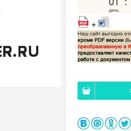
01
+
Наш сайт выгодно отл
кроме PDF версии
Вы
преобразованную в 
предоставляет качес
работе с документом