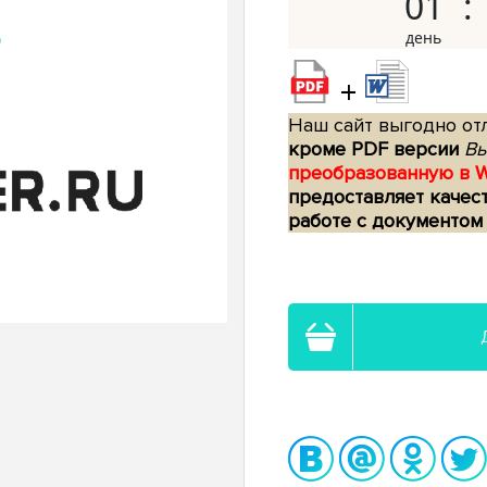
01
+
Наш сайт выгодно отл
кроме PDF версии
Вы
преобразованную в 
предоставляет качес
работе с документом