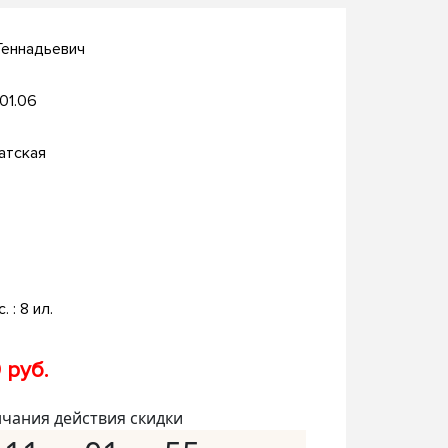
Геннадьевич
.01.06
атская
. : 8 ил.
 руб.
нчания действия скидки