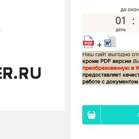
до око
01
+
Наш сайт выгодно отл
кроме PDF версии
Вы
преобразованную в 
предоставляет качес
работе с документом