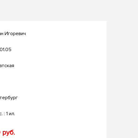
ан Игоревич
.01.05
атская
тербург
. : 1 ил.
 руб.