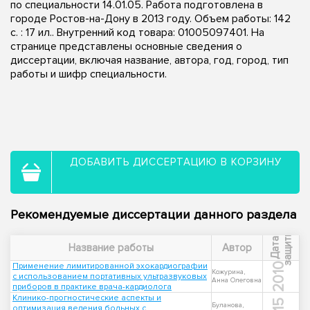
по специальности 14.01.05. Работа подготовлена в
городе Ростов-на-Дону в 2013 году. Объем работы: 142
с. : 17 ил.. Внутренний код товара: 01005097401. На
странице представлены основные сведения о
диссертации, включая название, автора, год, город, тип
работы и шифр специальности.
ДОБАВИТЬ ДИССЕРТАЦИЮ В КОРЗИНУ
Рекомендуемые диссертации данного раздела
ы
Д
а
т
а
з
а
щ
и
т
Название работы
Автор
Применение лимитированной эхокардиографии
2010
Кожурина,
с использованием портативных ультразвуковых
Анна Олеговна
приборов в практике врача-кардиолога
Клинико-прогностические аспекты и
Буланова,
оптимизация ведения больных с