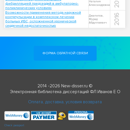
2015
Наталия
фибрилляцией предсердий в амбулаторно-
Александровна
поликлинических условиях
Возможности применения метода наружной
2016
Джалилов,
контрпульсации в комплексном лечении
Мурад
больных ИБС, осложненной хронической
Абдуллаевич
сердечной недостаточностью
ФОРМА ОБРАТНОЙ СВЯЗИ
2014 -2026 New-disser.ru ©
Электронная библиотека диссертаций ФЛ Иванов Е О
Оплата, доставка, условия возврата
Check passport