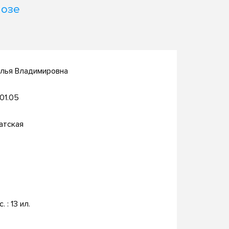
нозе
алья Владимировна
.01.05
атская
. : 13 ил.