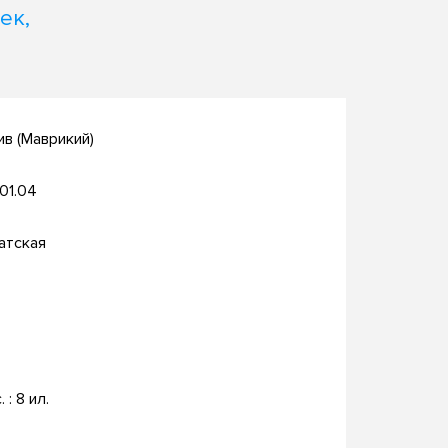
ек,
в (Маврикий)
.01.04
атская
. : 8 ил.