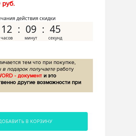
 руб.
нчания действия скидки
12
09
44
ичается тем что при покупке,
 в подарок получаете
работу
WORD - документ
и это
твенно другие возможности при
ДОБАВИТЬ В КОРЗИНУ