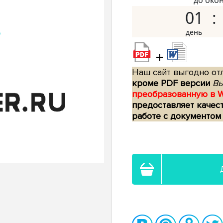
до око
01
+
Наш сайт выгодно отл
кроме PDF версии
Вы
преобразованную в 
предоставляет качес
работе с документом