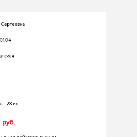
 Сергеевна
.01.04
атская
с. : 28 ил.
 руб.