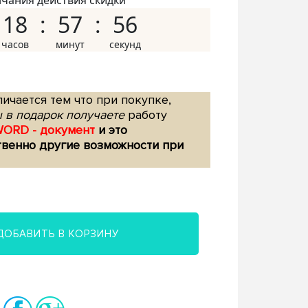
нчания действия скидки
18
57
55
ичается тем что при покупке,
 в подарок получаете
работу
WORD - документ
и это
твенно другие возможности при
ДОБАВИТЬ В КОРЗИНУ