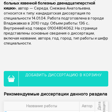
больных язвенной болезнью двенадцатиперстной
кишки
», автор — Середа, Снежана Анатольевна,
относится к типу: кандидатская диссертация по
специальности 14.01.04. Работа подготовлена в городе
Владикавказ в 2010 году. Объем работы: 136 с..
Внутренний код товара: 01004804062. На странице
представлены основные сведения о диссертации,
включая название, автора, год, город, тип работы и шифр
специальности.
ДОБАВИТЬ ДИССЕРТАЦИЮ В КОРЗИНУ
Рекомендуемые диссертации данного раздела
ы
Д
а
т
а
з
а
щ
и
т
Название работы
Автор