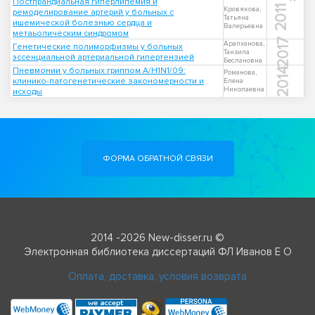
Постпрандиальная гиперлипемия и
2011
Кровякова,
ремоделирование артерий у больных с
Татьяна
ишемической болезнью сердца и
Валерьевна
метаьолическим синдромом
2017
Арапханова,
Генетические полиморфизмы у больных
Танзила
эссенциальной артериальной гипертензией
Беслановна
Пневмонии у больных гриппом А/H1N1/09:
2014
Романова,
клинико-патогенетические закономерности и
Елена
Николаевна
исходы
ФОРМА ОБРАТНОЙ СВЯЗИ
2014 -2026 New-disser.ru ©
Электронная библиотека диссертаций ФЛ Иванов Е О
Оплата, доставка, условия возврата