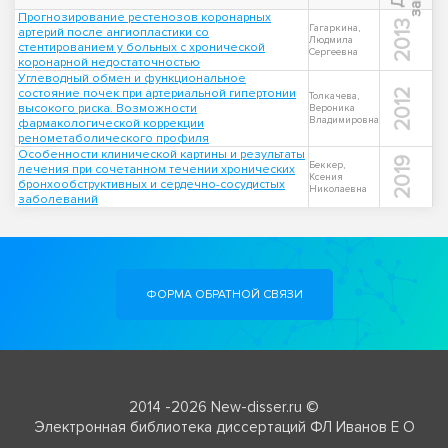
Прогнозирование рестенозов коронарных
2013
Гагаркина,
артерий после ангиопластики со
Людмила
стентированием у больных с хронической
Сергеевна
коронарной недостаточностью
Углеводный обмен и функциональное
состояние почек при артериальной гипертонии
2012
Толкачева,
высокого риска. Возможности
Вероника
Владимировна
фармакологической коррекции
ренометаболического профиля
Особенности клинической картины и результаты
2019
Беккер,
лечения при сочетанном течении хронических
Ксения
бронхообструктивных и сердечно-сосудистых
Николаевна
заболеваний
ФОРМА ОБРАТНОЙ СВЯЗИ
2014 -2026 New-disser.ru ©
Электронная библиотека диссертаций ФЛ Иванов Е О