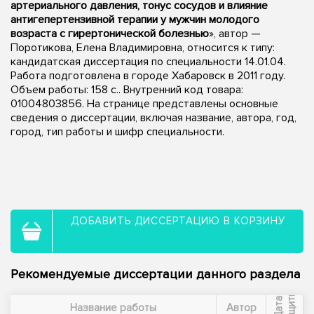
артериального давления, тонус сосудов и влияние
антигепертензивной терапии у мужчин молодого
возраста с гирертонической болезнью
», автор —
Поротикова, Елена Владимировна, относится к типу:
кандидатская диссертация по специальности 14.01.04.
Работа подготовлена в городе Хабаровск в 2011 году.
Объем работы: 158 с.. Внутренний код товара:
01004803856. На странице представлены основные
сведения о диссертации, включая название, автора, год,
город, тип работы и шифр специальности.
ДОБАВИТЬ ДИССЕРТАЦИЮ В КОРЗИНУ
Рекомендуемые диссертации данного раздела
ы
Д
а
т
а
з
а
щ
и
т
Название работы
Автор