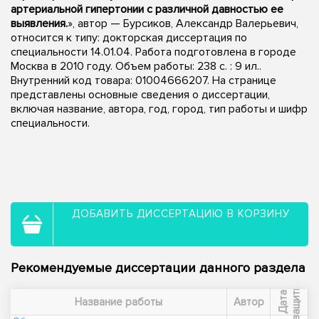
артериальной гипертонии с различной давностью ее
выявления.
», автор — Бурсиков, Александр Валерьевич,
относится к типу: докторская диссертация по
специальности 14.01.04. Работа подготовлена в городе
Москва в 2010 году. Объем работы: 238 с. : 9 ил..
Внутренний код товара: 01004666207. На странице
представлены основные сведения о диссертации,
включая название, автора, год, город, тип работы и шифр
специальности.
ДОБАВИТЬ ДИССЕРТАЦИЮ В КОРЗИНУ
Рекомендуемые диссертации данного раздела
ы
Д
а
т
а
з
а
щ
и
т
Название работы
Автор