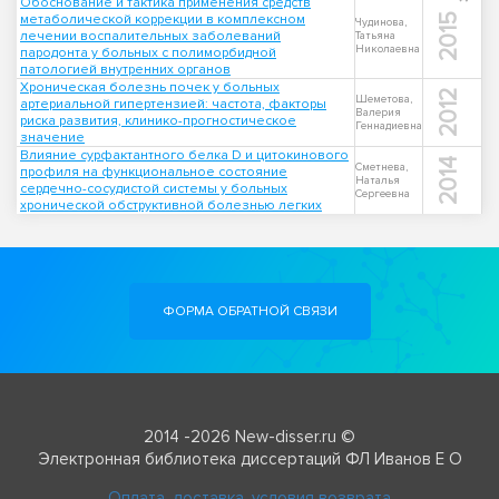
Обоснование и тактика применения средств
метаболической коррекции в комплексном
2015
Чудинова,
лечении воспалительных заболеваний
Татьяна
Николаевна
пародонта у больных с полиморбидной
патологией внутренних органов
Хроническая болезнь почек у больных
2012
Шеметова,
артериальной гипертензией: частота, факторы
Валерия
риска развития, клинико-прогностическое
Геннадиевна
значение
Влияние сурфактантного белка D и цитокинового
2014
Сметнева,
профиля на функциональное состояние
Наталья
сердечно-сосудистой системы у больных
Сергеевна
хронической обструктивной болезнью легких
ФОРМА ОБРАТНОЙ СВЯЗИ
2014 -2026 New-disser.ru ©
Электронная библиотека диссертаций ФЛ Иванов Е О
Оплата, доставка, условия возврата