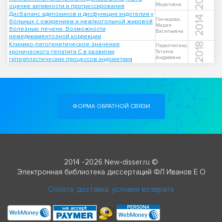
Маратовна
оценке активности и прогрессирования
Дисбаланс адипокинов и дисфункция эндотелия у
2014
Гончарова,
больных с ожирением и неалкогольной жировой
Мария
болезнью печени. Возможности
Васильевна
немедикаментозной коррекции
Клинико-патогенетическое значение
2018
Переплетина,
хронического гепатита C в развитии
Татьяна
Андреевна
гиперпластических процессов эндометрия
ФОРМА ОБРАТНОЙ СВЯЗИ
2014 -2026 New-disser.ru ©
Электронная библиотека диссертаций ФЛ Иванов Е О
Оплата, доставка, условия возврата