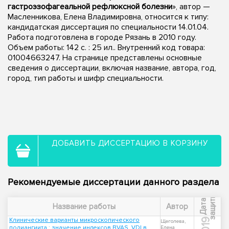
гастроэзофагеальной рефлюксной болезни
», автор —
Масленникова, Елена Владимировна, относится к типу:
кандидатская диссертация по специальности 14.01.04.
Работа подготовлена в городе Рязань в 2010 году.
Объем работы: 142 с. : 25 ил.. Внутренний код товара:
01004663247. На странице представлены основные
сведения о диссертации, включая название, автора, год,
город, тип работы и шифр специальности.
ДОБАВИТЬ ДИССЕРТАЦИЮ В КОРЗИНУ
Рекомендуемые диссертации данного раздела
ы
Д
а
т
а
з
а
щ
и
т
Название работы
Автор
Клинические варианты микроскопического
2019
Щеголева,
полиангиита : значение индексов BVAS, VDI в
Елена