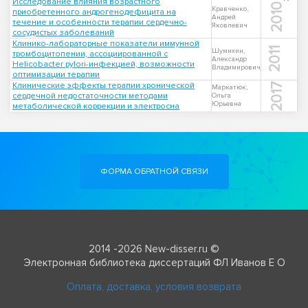
Исследование влияния возрастного
2010
Кравченко,
приобретенного андрогенодефицита на
Андрей
течение и особенности терапии сердечно-
Яковлевич
сосудистых заболеваний
Клинико-лабораторные показатели иммунной
2011
Шумихин,
тромбоцитопении, ассоциированной с
Александр
Helicobacter pylori-инфекцией, возможности
Владимирович
оптимизации терапии
Клинические эффекты терапии хронической
2017
Маркатюк,
сердечной недостаточности методами
Ольга
Юрьевна
метаболической коррекции и электросна
ФОРМА ОБРАТНОЙ СВЯЗИ
2014 -2026 New-disser.ru ©
Электронная библиотека диссертаций ФЛ Иванов Е О
Оплата, доставка, условия возврата