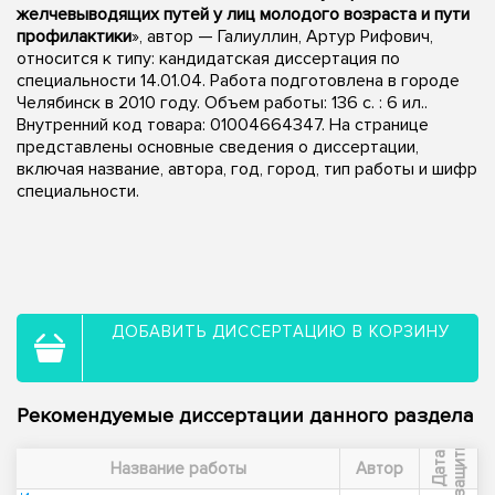
желчевыводящих путей у лиц молодого возраста и пути
профилактики
», автор — Галиуллин, Артур Рифович,
относится к типу: кандидатская диссертация по
специальности 14.01.04. Работа подготовлена в городе
Челябинск в 2010 году. Объем работы: 136 с. : 6 ил..
Внутренний код товара: 01004664347. На странице
представлены основные сведения о диссертации,
включая название, автора, год, город, тип работы и шифр
специальности.
ДОБАВИТЬ ДИССЕРТАЦИЮ В КОРЗИНУ
Рекомендуемые диссертации данного раздела
ы
Д
а
т
а
з
а
щ
и
т
Название работы
Автор