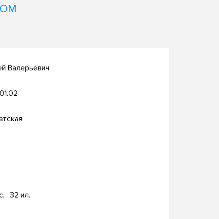
НОМ
ей Валерьевич
.01.02
атская
с. : 32 ил.