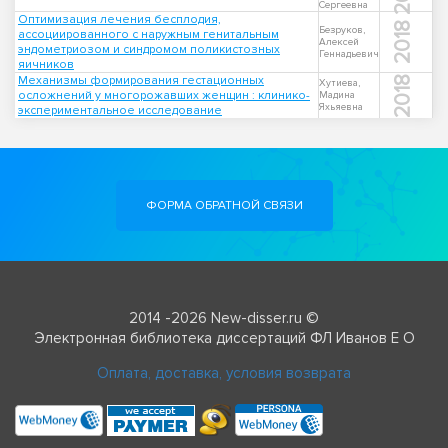
Сергеевна
Оптимизация лечения бесплодия,
2018
Безруков,
ассоциированного с наружным генитальным
Алексей
эндометриозом и синдромом поликистозных
Геннадьевич
яичников
Механизмы формирования гестационных
2018
Хутиева,
осложнений у многорожавших женщин : клинико-
Мадина
Яхьяевна
экспериментальное исследование
ФОРМА ОБРАТНОЙ СВЯЗИ
2014 -2026 New-disser.ru ©
Электронная библиотека диссертаций ФЛ Иванов Е О
Оплата, доставка, условия возврата