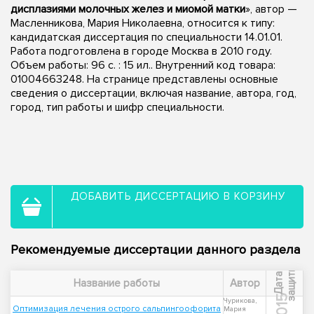
дисплазиями молочных желез и миомой матки
», автор —
Масленникова, Мария Николаевна, относится к типу:
кандидатская диссертация по специальности 14.01.01.
Работа подготовлена в городе Москва в 2010 году.
Объем работы: 96 с. : 15 ил.. Внутренний код товара:
01004663248. На странице представлены основные
сведения о диссертации, включая название, автора, год,
город, тип работы и шифр специальности.
ДОБАВИТЬ ДИССЕРТАЦИЮ В КОРЗИНУ
Рекомендуемые диссертации данного раздела
ы
Д
а
т
а
з
а
щ
и
т
Название работы
Автор
2015
Чурикова,
Оптимизация лечения острого сальпингоофорита
Мария