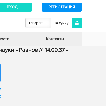
ВХОД
РЕГИСТРАЦИЯ
Товаров:
На сумму:
ости
Контакты
ауки - Разное
//
14.00.37 -
х
х