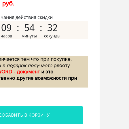
 руб.
нчания действия скидки
09
54
31
ичается тем что при покупке,
 в подарок получаете
работу
WORD - документ
и это
твенно другие возможности при
ДОБАВИТЬ В КОРЗИНУ