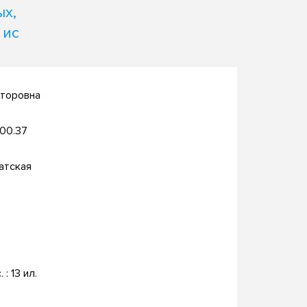
х,
 ис
кторовна
.00.37
атская
. : 13 ил.