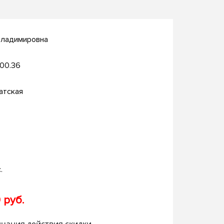
Владимировна
.00.36
атская
.
 руб.