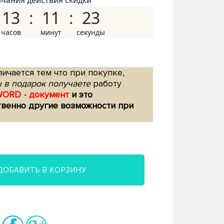
нчания действия скидки
13
11
22
ичается тем что при покупке,
 в подарок получаете
работу
WORD - документ
и это
твенно другие возможности при
ДОБАВИТЬ В КОРЗИНУ