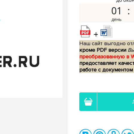
до око
01
+
Наш сайт выгодно отл
кроме PDF версии
Вы
преобразованную в 
предоставляет качес
работе с документом