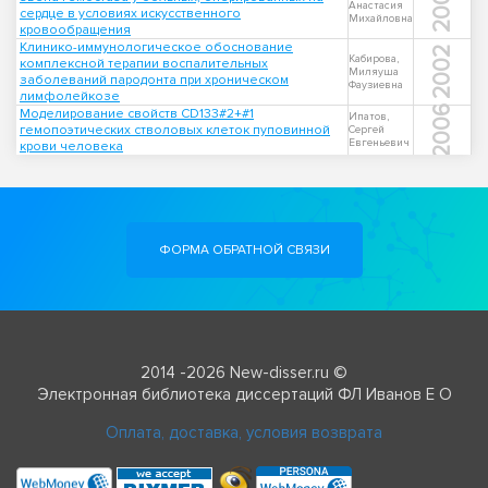
2006
Анастасия
сердце в условиях искусственного
Михайловна
кровообращения
Клинико-иммунологическое обоснование
2002
Кабирова,
комплексной терапии воспалительных
Миляуша
заболеваний пародонта при хроническом
Фаузиевна
лимфолейкозе
2006
Моделирование свойств CD133#2+#1
Ипатов,
гемопоэтических стволовых клеток пуповинной
Сергей
Евгеньевич
крови человека
ФОРМА ОБРАТНОЙ СВЯЗИ
2014 -2026 New-disser.ru ©
Электронная библиотека диссертаций ФЛ Иванов Е О
Оплата, доставка, условия возврата