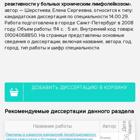
реактивности у больных хроническим лимфолейкозом
»,
автор — Шерстнева, Елена Сергеевна, относится к типу:
кандидатская диссертация по специальности 14.00.29.
Работа подготовлена в городе Санкт-Петербург в 2008
году. Объем работы: 114 с. : 5 ил.. Внутренний код товара:
01004068850. На странице представлены основные
сведения о диссертации, включая название, автора, год,
город, тип работы и шифр специальности.
ДОБАВИТЬ ДИССЕРТАЦИЮ В КОРЗИНУ
Рекомендуемые диссертации данного раздела
ы
Д
а
т
а
з
а
щ
и
т
Название работы
Автор
Причины и характер нарушений тромбоцитарного
Исаева,
звена гемостаза у больных, оперированных на