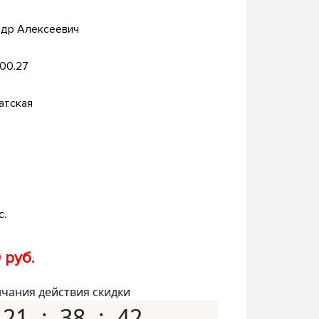
ндр Алексеевич
.00.27
атская
с.
 руб.
нчания действия скидки
21
38
41