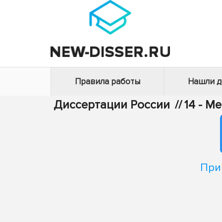
Правила работы
Нашли 
Диссертации России
//
14 - М
При