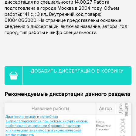
диссертация по специальности 14.00.27. Работа
подготовлена в городе Москва в 2004 году. Объем
работы: 141 с. : 3 ил.. Внутренний код товара:
01004065000. На странице представлены основные
сведения о диссертации, включая название, автора, год,
город, тип работы и шифр специальности.
ДОБАВИТЬ ДИССЕРТАЦИЮ В КОРЗИНУ
Рекомендуемые диссертации данного раздела
ы
Д
а
т
а
з
а
щ
и
т
Название работы
Автор
Диагностическая и лечебная
2004
видеолапароскопия при острых хирургических
Юдин,
заболеваниях органов брюшной полости;
Владимир
Егорович
клиническая значимость и экономическая
эффективность