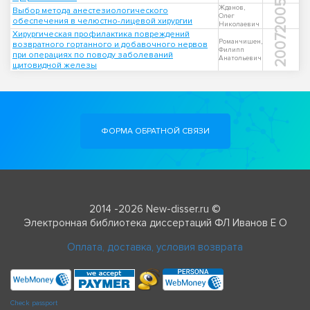
2005
Жданов,
Выбор метода анестезиологического
Олег
обеспечения в челюстно-лицевой хирургии
Николаевич
Хирургическая профилактика повреждений
2007
Романчишен,
возвратного гортанного и добавочного нервов
Филипп
при операциях по поводу заболеваний
Анатольевич
щитовидной железы
ФОРМА ОБРАТНОЙ СВЯЗИ
2014 -2026 New-disser.ru ©
Электронная библиотека диссертаций ФЛ Иванов Е О
Оплата, доставка, условия возврата
Check passport