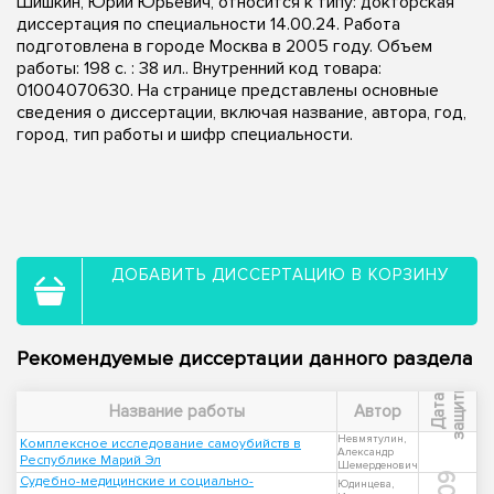
Шишкин, Юрий Юрьевич, относится к типу: докторская
диссертация по специальности 14.00.24. Работа
подготовлена в городе Москва в 2005 году. Объем
работы: 198 с. : 38 ил.. Внутренний код товара:
01004070630. На странице представлены основные
сведения о диссертации, включая название, автора, год,
город, тип работы и шифр специальности.
ДОБАВИТЬ ДИССЕРТАЦИЮ В КОРЗИНУ
Рекомендуемые диссертации данного раздела
ы
Д
а
т
а
з
а
щ
и
т
Название работы
Автор
Невмятулин,
Комплексное исследование самоубийств в
Александр
Республике Марий Эл
Шемерденович
Судебно-медицинские и социально-
Юдинцева,