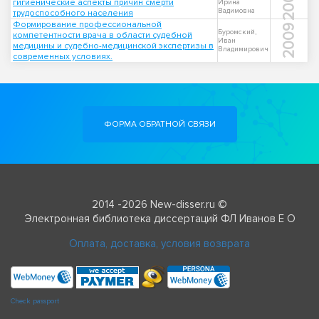
2009
гигиенические аспекты причин смерти
Ирина
Вадимовна
трудоспособного населения
Формирование профессиональной
2009
Буромский,
компетентности врача в области судебной
Иван
медицины и судебно-медицинской экспертизы в
Владимирович
современных условиях.
ФОРМА ОБРАТНОЙ СВЯЗИ
2014 -2026 New-disser.ru ©
Электронная библиотека диссертаций ФЛ Иванов Е О
Оплата, доставка, условия возврата
Check passport