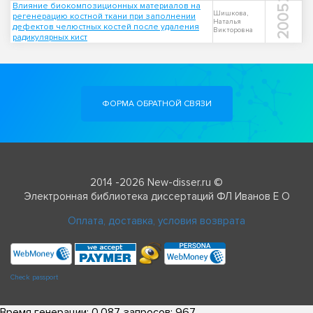
Влияние биокомпозиционных материалов на
2005
Шишкова,
регенерацию костной ткани при заполнении
Наталья
дефектов челюстных костей после удаления
Викторовна
радикулярных кист
ФОРМА ОБРАТНОЙ СВЯЗИ
2014 -2026 New-disser.ru ©
Электронная библиотека диссертаций ФЛ Иванов Е О
Оплата, доставка, условия возврата
Check passport
Время генерации: 0.087, запросов: 967