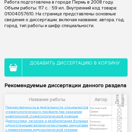
Работа подготовлена в городе Пермь в 2008 году.
Объем работы: 117 с. : 59 ил.. Внутренний код товара:
01004057610. На странице представлены основные
сведения о диссертации, включая название, автора, год,
город, тип работы и шифр специальности.
ДОБАВИТЬ ДИССЕРТАЦИЮ В КОРЗИНУ
Рекомендуемые диссертации данного раздела
ы
Д
а
т
а
з
а
щ
и
т
Название работы
Автор
2004
Преемственность в деятельности специалистов
Заславский,
стоматологического профиля при оказании
Семен
Александрович
комплексной стоматологической помощи
2005
Диагностика, лечение и реабилитация больных
Сипкин,
одонтогенными верхнечелюстными синуситами
Александр
Михайлович
с применением эндоскопической техники