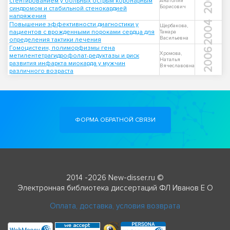
2004
стентированием у больных острым коронарным
Анатолий
Борисович
синдромом и стабильной стенокардией
напряжения
2004
Повышение эффективности диагностики у
Щербакова,
пациентов с врожденными пороками сердца для
Тамара
Васильевна
определения тактики лечения
Гомоцистеин, полиморфизмы гена
2006
Хромова,
метилентетрагидрофолат-редуктазы и риск
Наталья
развития инфаркта миокарда у мужчин
Вячеславовна
различного возраста
ФОРМА ОБРАТНОЙ СВЯЗИ
2014 -2026 New-disser.ru ©
Электронная библиотека диссертаций ФЛ Иванов Е О
Оплата, доставка, условия возврата