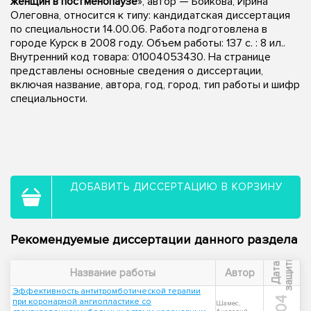
женщин в постменопаузе
», автор — Бойкова, Ирина
Олеговна, относится к типу: кандидатская диссертация
по специальности 14.00.06. Работа подготовлена в
городе Курск в 2008 году. Объем работы: 137 с. : 8 ил..
Внутренний код товара: 01004053430. На странице
представлены основные сведения о диссертации,
включая название, автора, год, город, тип работы и шифр
специальности.
ДОБАВИТЬ ДИССЕРТАЦИЮ В КОРЗИНУ
Рекомендуемые диссертации данного раздела
ы
Д
а
т
а
з
а
щ
и
т
Название работы
Автор
Эффективность антитромботической терапии
при коронарной ангиопластике со
Шамес,