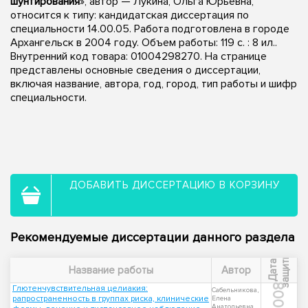
шунтирования
», автор — Лукина, Ольга Юрьевна,
относится к типу: кандидатская диссертация по
специальности 14.00.05. Работа подготовлена в городе
Архангельск в 2004 году. Объем работы: 119 с. : 8 ил..
Внутренний код товара: 01004298270. На странице
представлены основные сведения о диссертации,
включая название, автора, год, город, тип работы и шифр
специальности.
ДОБАВИТЬ ДИССЕРТАЦИЮ В КОРЗИНУ
Рекомендуемые диссертации данного раздела
ы
Д
а
т
а
з
а
щ
и
т
Название работы
Автор
2008
Глютенчувствительная целиакия:
Сабельникова,
рапространенность в группах риска, клинические
Елена
Анатольевна