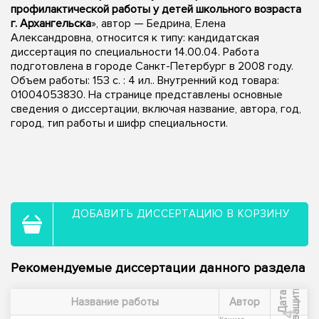
профилактической работы у детей школьного возраста
г. Архангельска
», автор — Бедрина, Елена
Александровна, относится к типу: кандидатская
диссертация по специальности 14.00.04. Работа
подготовлена в городе Санкт-Петербург в 2008 году.
Объем работы: 153 с. : 4 ил.. Внутренний код товара:
01004053830. На странице представлены основные
сведения о диссертации, включая название, автора, год,
город, тип работы и шифр специальности.
ДОБАВИТЬ ДИССЕРТАЦИЮ В КОРЗИНУ
Рекомендуемые диссертации данного раздела
ы
Д
а
т
а
з
а
щ
и
т
Название работы
Автор