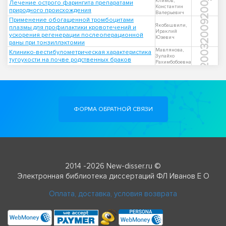
2004
Климов,
Лечение острого фарингита препаратами
Константин
природного происхождения
Валерьевич
Применение обогащенной тромбоцитами
2009
Якобашвили,
плазмы для профилактики кровотечений и
Ираклий
ускорения регенерации послеоперационной
Юзевич
раны при тонзиллэктомии
2003
Мавлянова,
Клинико-вестибулометрическая характеристика
Зулайхо
тугоухости на почве родственных браков
Рахимбобоевна
ФОРМА ОБРАТНОЙ СВЯЗИ
2014 -2026 New-disser.ru ©
Электронная библиотека диссертаций ФЛ Иванов Е О
Оплата, доставка, условия возврата