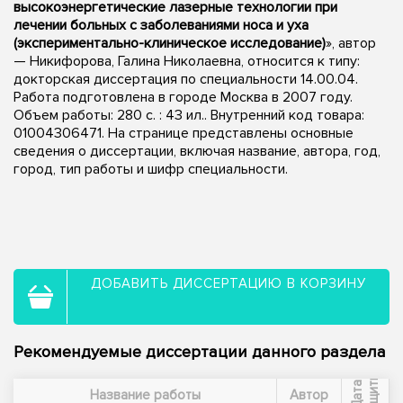
высокоэнергетические лазерные технологии при
лечении больных с заболеваниями носа и уха
(экспериментально-клиническое исследование)
», автор
— Никифорова, Галина Николаевна, относится к типу:
докторская диссертация по специальности 14.00.04.
Работа подготовлена в городе Москва в 2007 году.
Объем работы: 280 с. : 43 ил.. Внутренний код товара:
01004306471. На странице представлены основные
сведения о диссертации, включая название, автора, год,
город, тип работы и шифр специальности.
ДОБАВИТЬ ДИССЕРТАЦИЮ В КОРЗИНУ
Рекомендуемые диссертации данного раздела
ы
Д
а
т
а
з
а
щ
и
т
Название работы
Автор