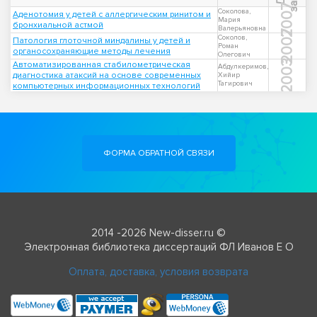
2007
Соколова,
Аденотомия у детей с аллергическим ринитом и
Мария
бронхиальной астмой
Валерьяновна
2007
Соколов,
Патология глоточной миндалины у детей и
Роман
органосохраняющие методы лечения
Олегович
2003
Автоматизированная стабилометрическая
Абдулкеримов,
диагностика атаксий на основе современных
Хийир
Тагирович
компьютерных информационных технологий
ФОРМА ОБРАТНОЙ СВЯЗИ
2014 -2026 New-disser.ru ©
Электронная библиотека диссертаций ФЛ Иванов Е О
Оплата, доставка, условия возврата