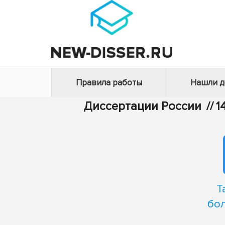
Правила работы
Нашли 
Диссертации России
//
1
Т
бо