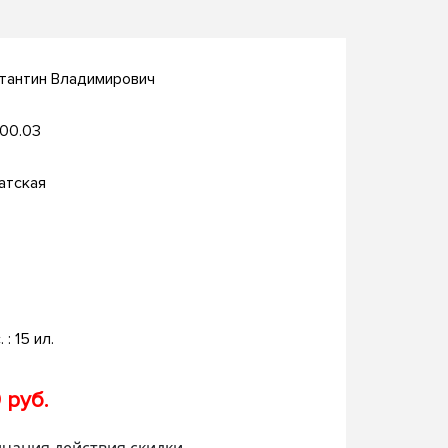
тантин Владимирович
.00.03
атская
. : 15 ил.
 руб.