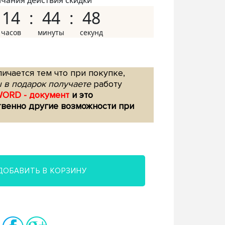
нчания действия скидки
14
44
47
ичается тем что при покупке,
 в подарок получаете
работу
WORD - документ
и это
твенно другие возможности при
ДОБАВИТЬ В КОРЗИНУ