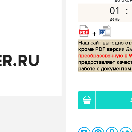
до око
01
+
Наш сайт выгодно отл
кроме PDF версии
Вы
преобразованную в 
предоставляет качес
работе с документом