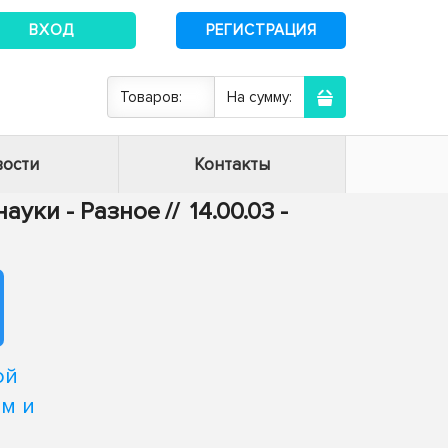
ВХОД
РЕГИСТРАЦИЯ
Товаров:
На сумму:
ости
Контакты
ауки - Разное
//
14.00.03 -
ой
м и
и