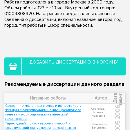
Работа подготовлена в городе Москва в 2009 году.
Объем работы: 123 с. : 19 ил.. Внутренний код товара:
01004308920. На странице представлены основные
сведения о диссертации, включая название, автора, год,
город, тип работы и шифр специальности.
ДОБАВИТЬ ДИССЕРТАЦИЮ В КОРЗИНУ
Рекомендуемые диссертации данного раздела
ы
Д
а
т
а
з
а
щ
и
т
Название работы
Автор
Состояние молочных желез и их протоков у
2006
Сергеева,
женщин с гиперпролактинемией различного
Наталья
генеза и нормопролактинемической
Ивановна
галактореей
2005
Тиреоидный, психоневрологический и
Ивахненко,
соматический статус детей, рожденных от
Валентина