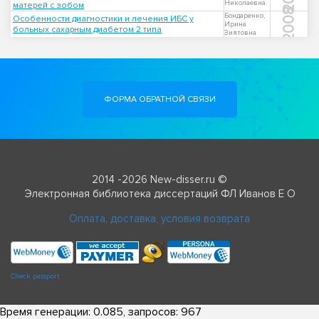
Николаевна
матерей с зобом
2008
Бондаренко,
Особенности диагностики и лечения ИБС у
Ирина
больных сахарным диабетом 2 типа
Зиятовна
ФОРМА ОБРАТНОЙ СВЯЗИ
2014 -2026 New-disser.ru ©
Электронная библиотека диссертаций ФЛ Иванов Е О
Оплата, доставка, условия возврата
Check passport
Время генерации: 0.085, запросов: 967