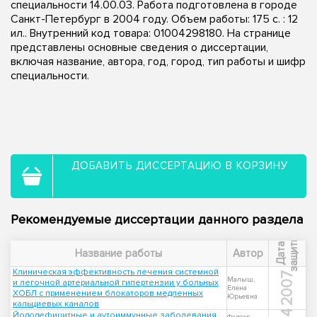
специальности 14.00.03. Работа подготовлена в городе
Санкт-Петербург в 2004 году. Объем работы: 175 с. : 12
ил.. Внутренний код товара: 01004298180. На странице
представлены основные сведения о диссертации,
включая название, автора, год, город, тип работы и шифр
специальности.
ДОБАВИТЬ ДИССЕРТАЦИЮ В КОРЗИНУ
Рекомендуемые диссертации данного раздела
ы
Д
а
т
а
з
а
щ
и
т
Название работы
Автор
Клиническая эффективность лечения системной
2007
Малыш,
и легочной артериальной гипертензии у больных
Елена
ХОБЛ с применением блокаторов медленных
Юрьевна
кальциевых каналов
Йододефицитные и аутоиммунные заболевания