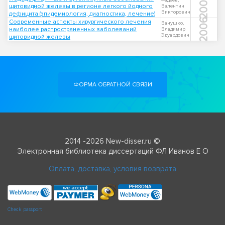
2004
Фадеев,
щитовидной железы в регионе легкого йодного
Валентин
Викторович
дефицита (эпидемиология, диагностика, лечение)
2006
Современные аспекты хирургического лечения
Ванушко,
наиболее распространенных заболеваний
Владимир
Эдуардович
щитовидной железы
ФОРМА ОБРАТНОЙ СВЯЗИ
2014 -2026 New-disser.ru ©
Электронная библиотека диссертаций ФЛ Иванов Е О
Оплата, доставка, условия возврата
Check passport