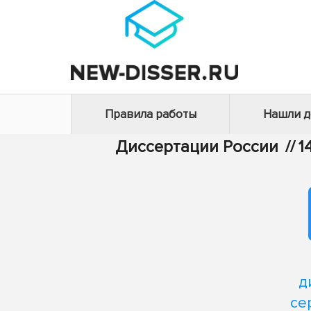
Правила работы
Нашли 
Диссертации России
//
1
д
се