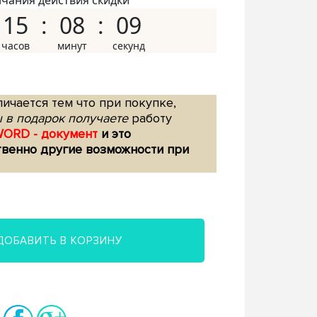
нчания действия скидки
15
08
08
ичается тем что при покупке,
 в подарок получаете
работу
WORD - документ
и это
твенно другие возможности при
ДОБАВИТЬ В КОРЗИНУ