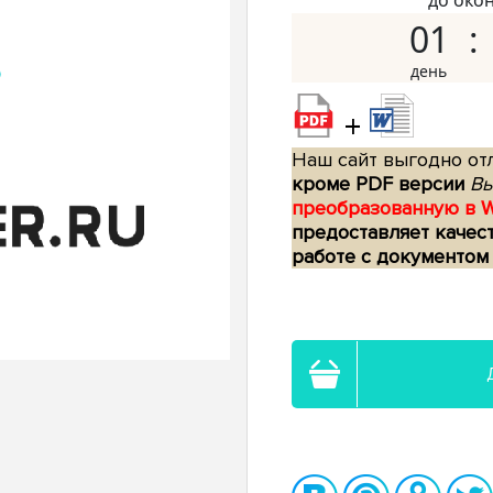
до око
01
+
Наш сайт выгодно отл
кроме PDF версии
Вы
преобразованную в 
предоставляет качес
работе с документом