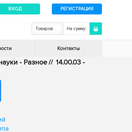
ВХОД
РЕГИСТРАЦИЯ
Товаров:
На сумму:
ости
Контакты
ауки - Разное
//
14.00.03 -
ий
ипа