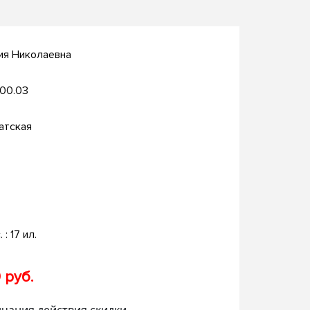
ия Николаевна
.00.03
атская
 : 17 ил.
 руб.