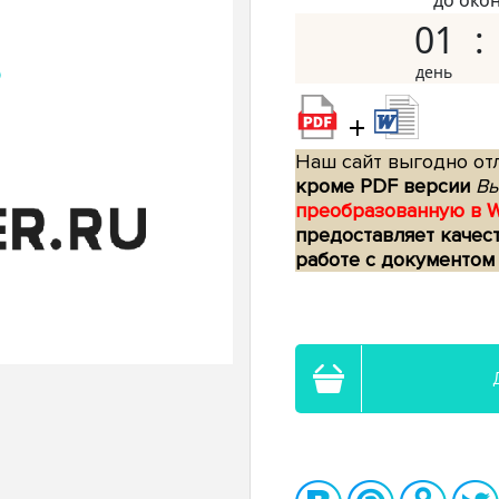
до око
01
+
Наш сайт выгодно отл
кроме PDF версии
Вы
преобразованную в 
предоставляет качес
работе с документом