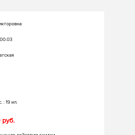
Викторовна
.00.03
атская
. : 19 ил.
 руб.