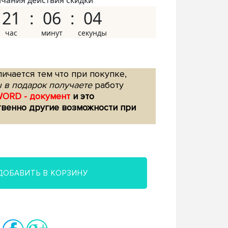
нчания действия скидки
21
06
03
ичается тем что при покупке,
 в подарок получаете
работу
WORD - документ
и это
твенно другие возможности при
ДОБАВИТЬ В КОРЗИНУ