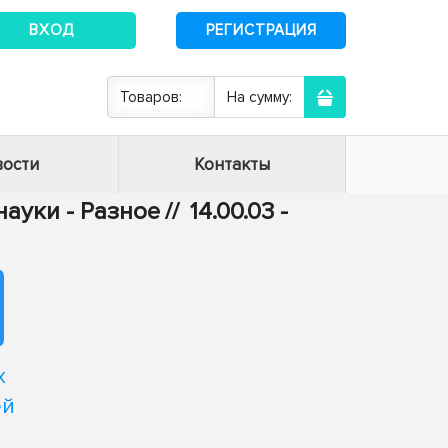
ВХОД
РЕГИСТРАЦИЯ
Товаров:
На сумму:
ости
Контакты
ауки - Разное
//
14.00.03 -
х
ей