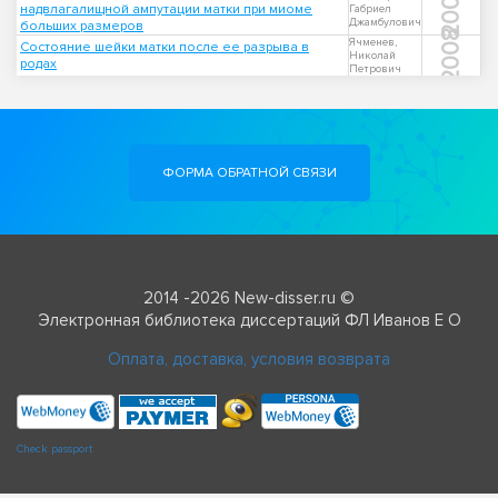
2006
надвлагалищной ампутации матки при миоме
Габриел
Джамбулович
больших размеров
2008
Ячменев,
Состояние шейки матки после ее разрыва в
Николай
родах
Петрович
ФОРМА ОБРАТНОЙ СВЯЗИ
2014 -2026 New-disser.ru ©
Электронная библиотека диссертаций ФЛ Иванов Е О
Оплата, доставка, условия возврата
Check passport