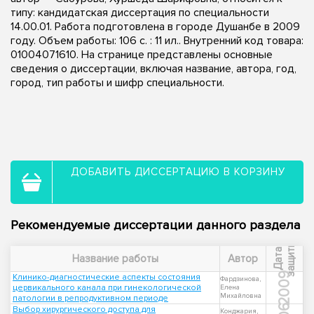
типу: кандидатская диссертация по специальности
14.00.01. Работа подготовлена в городе Душанбе в 2009
году. Объем работы: 106 с. : 11 ил.. Внутренний код товара:
01004071610. На странице представлены основные
сведения о диссертации, включая название, автора, год,
город, тип работы и шифр специальности.
ДОБАВИТЬ ДИССЕРТАЦИЮ В КОРЗИНУ
Рекомендуемые диссертации данного раздела
ы
Д
а
т
а
з
а
щ
и
т
Название работы
Автор
2009
Клинико-диагностические аспекты состояния
Фардзинова,
цервикального канала при гинекологической
Елена
Михайловна
патологии в репродуктивном периоде
Выбор хирургического доступа для
Конджария,