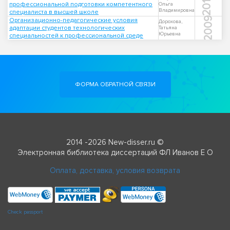
2016
профессиональной подготовки компетентного
Ольга
Владимировна
специалиста в высшей школе
2009
Организационно-педагогические условия
Дорохова,
адаптации студентов технологических
Татьяна
Юрьевна
специальностей к профессиональной среде
ФОРМА ОБРАТНОЙ СВЯЗИ
2014 -2026 New-disser.ru ©
Электронная библиотека диссертаций ФЛ Иванов Е О
Оплата, доставка, условия возврата
Check passport