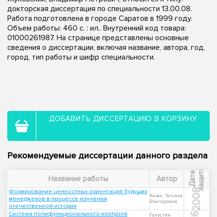
докторская диссертация по специальности 13.00.08.
Работа подготовлена в городе Саратов в 1999 году.
Объем работы: 460 с. : ил.. Внутренний код товара:
01000261987. На странице представлены основные
сведения о диссертации, включая название, автора, год,
город, тип работы и шифр специальности.
ДОБАВИТЬ ДИССЕРТАЦИЮ В КОРЗИНУ
Рекомендуемые диссертации данного раздела
ы
Д
а
т
а
з
а
щ
и
т
Название работы
Автор
2008
Формирование ценностных ориентаций будущих
Казак, Татьяна
менеджеров в процессе изучения
Викторовна
отечественной истории
Система полифункционального контроля
Галустян