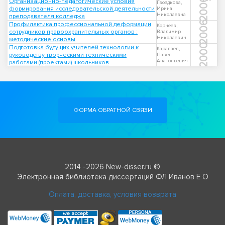
2006
Организационно-педагогические условия
Гвоздкова,
формирования исследовательской деятельности
Ирина
Николаевна
преподавателя колледжа
2006
Профилактика профессиональной деформации
Корнеев,
сотрудников правоохранительных органов :
Владимир
Николаевич
методические основы
2000
Подготовка будущих учителей технологии к
Караваев,
руководству творческими техническими
Павел
Анатольевич
работами (проектами) школьников
ФОРМА ОБРАТНОЙ СВЯЗИ
2014 -2026 New-disser.ru ©
Электронная библиотека диссертаций ФЛ Иванов Е О
Оплата, доставка, условия возврата