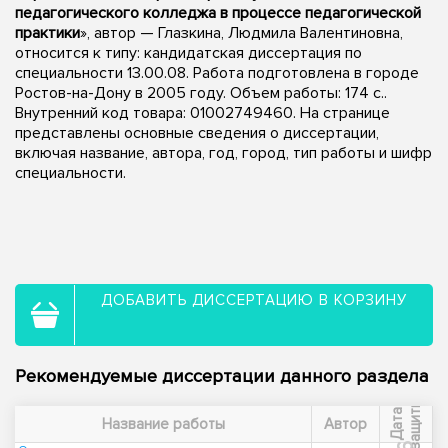
педагогического колледжа в процессе педагогической
практики
», автор — Глазкина, Людмила Валентиновна,
относится к типу: кандидатская диссертация по
специальности 13.00.08. Работа подготовлена в городе
Ростов-на-Дону в 2005 году. Объем работы: 174 с..
Внутренний код товара: 01002749460. На странице
представлены основные сведения о диссертации,
включая название, автора, год, город, тип работы и шифр
специальности.
ДОБАВИТЬ ДИССЕРТАЦИЮ В КОРЗИНУ
Рекомендуемые диссертации данного раздела
ы
Д
а
т
а
з
а
щ
и
т
Название работы
Автор