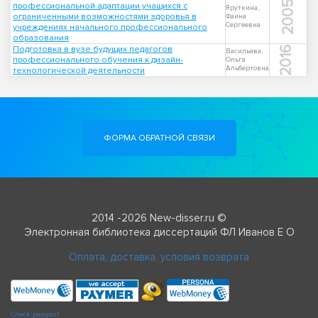
2005
профессиональной адаптации учащихся с
Яруткина,
ограниченными возможностями здоровья в
Фаина
Сергеевна
учреждениях начального профессионального
образования
Подготовка в вузе будущих педагогов
2016
Васильева,
профессионального обучения к дизайн-
Ольга
Альбертовна
технологической деятельности
ФОРМА ОБРАТНОЙ СВЯЗИ
2014 -2026 New-disser.ru ©
Электронная библиотека диссертаций ФЛ Иванов Е О
Оплата, доставка, условия возврата
Check passport