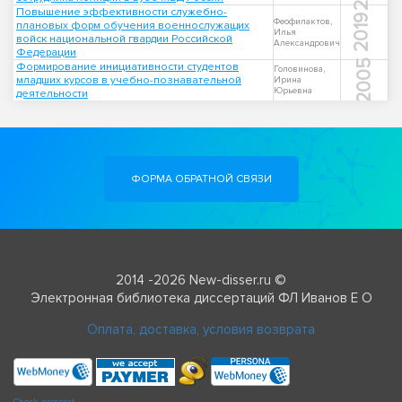
Повышение эффективности служебно-
2019
Феофилактов,
плановых форм обучения военнослужащих
Илья
войск национальной гвардии Российской
Александрович
Федерации
2005
Формирование инициативности студентов
Головинова,
младших курсов в учебно-познавательной
Ирина
Юрьевна
деятельности
ФОРМА ОБРАТНОЙ СВЯЗИ
2014 -2026 New-disser.ru ©
Электронная библиотека диссертаций ФЛ Иванов Е О
Оплата, доставка, условия возврата