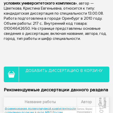
условиях университетского комплекса
», автор —
Цветкова, Кристина Евгеньевна, относится к типу:
кандидатская диссертация по специальности 13.00.08.
Работа подготовлена в городе Оренбург в 2010 году.
Объем работы: 217 с.. Внутренний код товара:
01004642650. На странице представлены основные
сведения о диссертации, включая название, автора, год,
город, тип работы и шифр специальности.
ДОБАВИТЬ ДИССЕРТАЦИЮ В КОРЗИНУ
Рекомендуемые диссертации данного раздела
ы
Д
а
т
а
з
а
щ
и
т
Название работы
Автор
2012
Формирование поликультурной компетентности
Селин, Борис
сотрудника полиции в вузе МВД России
Николаевич