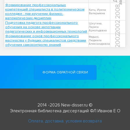
Формирование профессиональных
2008
компетенций специалиста в политехническом
Капц, Ирина
колледже : при изучении физико-
Валерьевна
математических дисциплин
2002
Подготовка педагога профессионального
Шкутина,
обучения на основе интеграции
Лариса
Арнольдовна
педагогических и информационных технологий
2002
Формирование основ профессионального
Федько,
мастерства у будущих специалистов средствами
Людмила
Александровна
обучения самоконтролю знаний
ФОРМА ОБРАТНОЙ СВЯЗИ
2014 -2026 New-disser.ru ©
Электронная библиотека диссертаций ФЛ Иванов Е О
Оплата, доставка, условия возврата