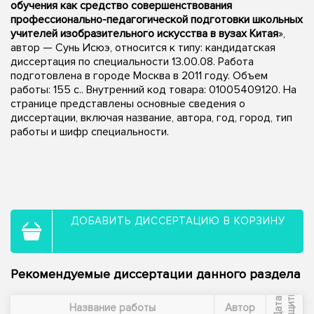
обучения как средство совершенствования
профессионально-педагогической подготовки школьных
учителей изобразительного искусства в вузах Китая
»,
автор — Сунь Исюэ, относится к типу: кандидатская
диссертация по специальности 13.00.08. Работа
подготовлена в городе Москва в 2011 году. Объем
работы: 155 с.. Внутренний код товара: 01005409120. На
странице представлены основные сведения о
диссертации, включая название, автора, год, город, тип
работы и шифр специальности.
ДОБАВИТЬ ДИССЕРТАЦИЮ В КОРЗИНУ
Рекомендуемые диссертации данного раздела
ы
Д
а
т
а
з
а
щ
и
т
Название работы
Автор