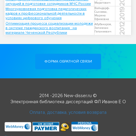
Маратович
ситуаций в подготовке сотрудников МЧС России
Вайндорф-
Многоуровневая подготовка педагогических
2019
Сысоева,
кадров к профессиональной деятельности в
Марина
условиях цифрового обучения
Ефимовна
Оптимизация процесса социализации молодежи
2012
Абубакаров,
в системе гражданского воспитания : на
Зелимхан
Геланиевич
материале Чеченской Республики
ФОРМА ОБРАТНОЙ СВЯЗИ
2014 -2026 New-disser.ru ©
Электронная библиотека диссертаций ФЛ Иванов Е О
Оплата, доставка, условия возврата