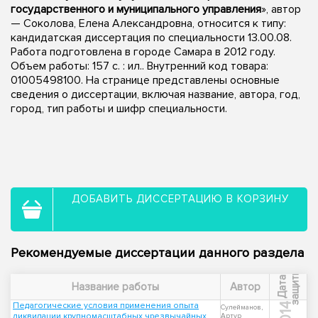
государственного и муниципального управления
», автор
— Соколова, Елена Александровна, относится к типу:
кандидатская диссертация по специальности 13.00.08.
Работа подготовлена в городе Самара в 2012 году.
Объем работы: 157 с. : ил.. Внутренний код товара:
01005498100. На странице представлены основные
сведения о диссертации, включая название, автора, год,
город, тип работы и шифр специальности.
ДОБАВИТЬ ДИССЕРТАЦИЮ В КОРЗИНУ
Рекомендуемые диссертации данного раздела
ы
Д
а
т
а
з
а
щ
и
т
Название работы
Автор
Педагогические условия применения опыта
2014
Сулейманов,
ликвидации крупномасштабных чрезвычайных
Артур