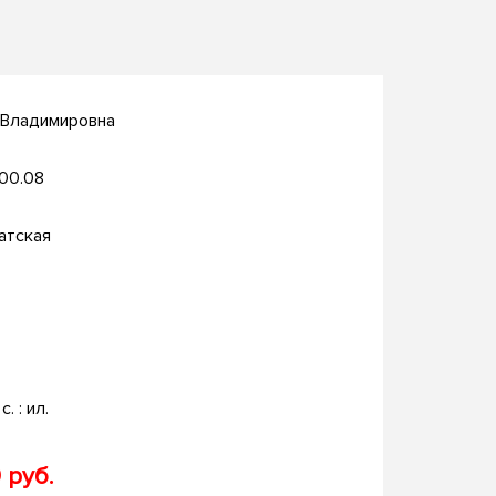
 Владимировна
.00.08
атская
с. : ил.
 руб.