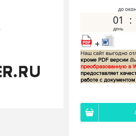
до око
01
+
Наш сайт выгодно отл
кроме PDF версии
Вы
преобразованную в 
предоставляет качес
работе с документом