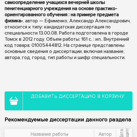
самоопределение учащихся вечерней школы
пенитенциарного учреждения на основе практико-
ориентированного обучения : на примере предмета
физика
», автор — Ефименко, Александр Александрович,
относится к типу: кандидатская диссертация по
специальности 13.00.08. Работа подготовлена в городе
Томск в 2012 году. Объем работы: 161 с. : ил.. Внутренний
код товара: 01005444812. На странице представлены
основные сведения о диссертации, включая название,
автора, год, город, тип работы и шифр специальности.
ДОБАВИТЬ ДИССЕРТАЦИЮ В КОРЗИНУ
Рекомендуемые диссертации данного раздела
ы
Д
а
т
а
з
а
щ
и
т
Название работы
Автор