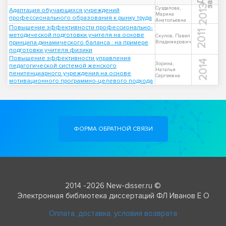
2013
Суздалова,
Адаптация обучающихся учреждений
Марина
профессионального образования к рынку труда
Анатольевна
Повышение эффективности профессионально-
2011
методической подготовки учителя на основе
Скулов, Павел
принципа динамического баланса : на примере
Владимирович
подготовки учителя физики
Повышение эффективности управления
2014
Зорина,
педагогической системой женского
Наталья
пенитенциарного учреждения на основе
Сергеевна
мотивационного программно-целевого подхода
ФОРМА ОБРАТНОЙ СВЯЗИ
2014 -2026 New-disser.ru ©
Электронная библиотека диссертаций ФЛ Иванов Е О
Оплата, доставка, условия возврата