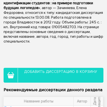
идентификации студентов : на примере подготовки
будущих логопедов
», автор — Зачиняева, Елена
Федоровна, относится к типу: кандидатская диссертация
по специальности 13.00.08. Работа подготовлена в
городе Владивосток в 2012 году. Объем работы: 245 с. :
ил.. Внутренний код товара: 01005482703. На странице
представлены основные сведения о диссертации,
включая название, автора, год, город, тип работы и шифр
специальности.
ДОБАВИТЬ ДИССЕРТАЦИЮ В КОРЗИНУ
Рекомендуемые диссертации данного раздела
ы
Д
а
т
а
з
а
щ
и
т
Название работы
Автор