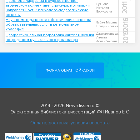
Проблема лидерства в художественно-
2011
Буянова,
творческом коллективе: структура, мотивация,
Наталия
направленность : психолого-педагогические
Борисовна
аспекты
Научно-методическое обеспечение качества
2016
Бабич Марина
образовательных услуг в региональном
Владимировна
колледже
2019
Джамалханова,
Профессиональная подготовка учителя музыки
Лалита
посредством музыкального фольклора
Асламбековна
ФОРМА ОБРАТНОЙ СВЯЗИ
2014 -2026 New-disser.ru ©
Электронная библиотека диссертаций ФЛ Иванов Е О
Оплата, доставка, условия возврата