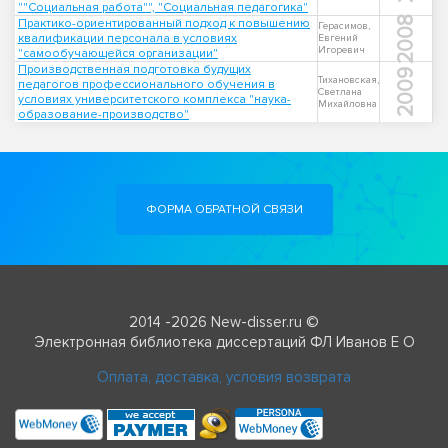
""Социальная работа"", "Социальная педагогика"
2008
Практико-ориентированный подход к повышению
Герасимов,
квалификации персонала в условиях
Евгений
Игоревич
"самообучающейся организации"
Производственная подготовка будущих
2009
Тихановская,
педагогов профессионального обучения в
Светлана
условиях университетского комплекса "наука-
Михайловна
образование-производство"
ФОРМА ОБРАТНОЙ СВЯЗИ
2014 -2026 New-disser.ru ©
Электронная библиотека диссертаций ФЛ Иванов Е О
Оплата, доставка, условия возврата