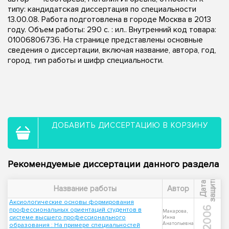
типу: кандидатская диссертация по специальности
13.00.08. Работа подготовлена в городе Москва в 2013
году. Объем работы: 290 с. : ил.. Внутренний код товара:
01006806736. На странице представлены основные
сведения о диссертации, включая название, автора, год,
город, тип работы и шифр специальности.
ДОБАВИТЬ ДИССЕРТАЦИЮ В КОРЗИНУ
Рекомендуемые диссертации данного раздела
ы
Д
а
т
а
з
а
щ
и
т
Название работы
Автор
Аксиологические основы формирования
2006
профессиональных ориентаций студентов в
Макарова,
системе высшего профессионального
Инна
Анатольевна
образования : На примере специальностей