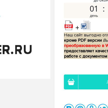
до око
01
+
Наш сайт выгодно отл
кроме PDF версии
Вы
преобразованную в 
предоставляет качес
работе с документом