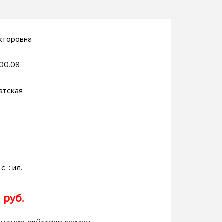
кторовна
.00.08
атская
с. : ил.
 руб.