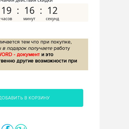
нчания действия скидки
19
16
11
ичается тем что при покупке,
 в подарок получаете
работу
WORD - документ
и это
твенно другие возможности при
ДОБАВИТЬ В КОРЗИНУ