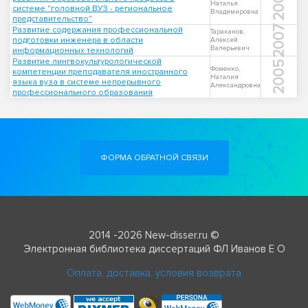
2009
Наталья
системе "головной ВУЗ - региональное
Владимировна
представительство"
2007
Развитие содержания профессиональной
Тараканов,
подготовки инженера в области
Алексей
Валерьевич
информационных технологий
Развитие лингвокультурологической
2005
Фоменко,
компетенции преподавателя иностранного
Наталия
языка вуза в системе непрерывного
Александровна
профессионального образования
ФОРМА ОБРАТНОЙ СВЯЗИ
2014 -2026 New-disser.ru ©
Электронная библиотека диссертаций ФЛ Иванов Е О
Оплата, доставка, условия возврата