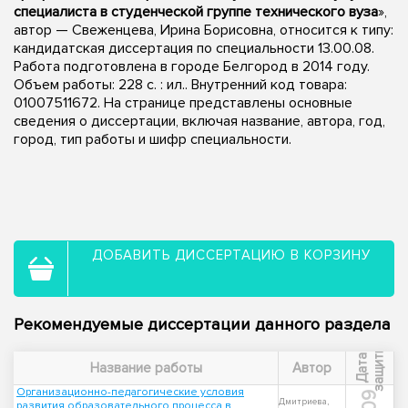
специалиста в студенческой группе технического вуза
»,
автор — Свеженцева, Ирина Борисовна, относится к типу:
кандидатская диссертация по специальности 13.00.08.
Работа подготовлена в городе Белгород в 2014 году.
Объем работы: 228 с. : ил.. Внутренний код товара:
01007511672. На странице представлены основные
сведения о диссертации, включая название, автора, год,
город, тип работы и шифр специальности.
ДОБАВИТЬ ДИССЕРТАЦИЮ В КОРЗИНУ
Рекомендуемые диссертации данного раздела
ы
Д
а
т
а
з
а
щ
и
т
Название работы
Автор
Организационно-педагогические условия
Дмитриева,
развития образовательного процесса в