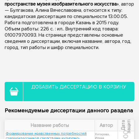
пространстве музея изобразительного искусства
», автор
— Булгакова, Алина Вячеславовна, относится к типу:
кандидатская диссертация по специальности 13.00.05.
Работа подготовлена в городе Казань в 2015 году.
Объем работы: 226 с. : ил.. Внутренний код товара:
01007970093. На странице представлены основные
сведения о диссертации, включая название, автора, год,
город, тип работы и шифр специальности.
ДОБАВИТЬ ДИССЕРТАЦИЮ В КОРЗИНУ
Рекомендуемые диссертации данного раздела
ы
Д
а
т
а
з
а
щ
и
т
Название работы
Автор
2000
Формирование нравственных потребностей
Хитарова,
старшеклассников средствами культурно-
Илона