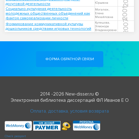
Юрьевна
досуговой деятельности
Социально-культурная деятельность
2001
Могалюк,
молодежных общественных объединений как
Елена
Михайловна
фактор самореализации личности
2007
Кулешова,
Формирование коммуникативной культуры
Элеонора
дошкольников средствами игровых технологий
Владимировна
ФОРМА ОБРАТНОЙ СВЯЗИ
2014 -2026 New-disser.ru ©
Электронная библиотека диссертаций ФЛ Иванов Е О
Оплата, доставка, условия возврата
Check passport