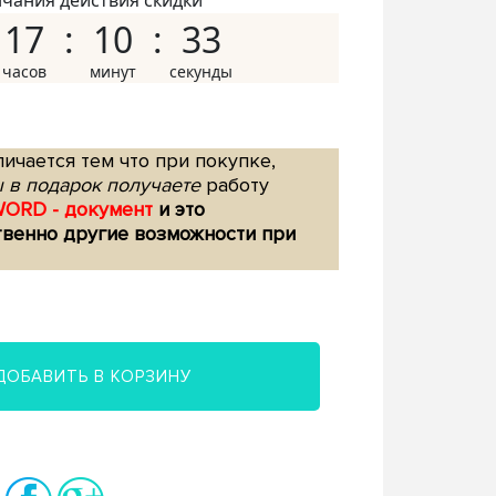
нчания действия скидки
17
10
32
ичается тем что при покупке,
 в подарок получаете
работу
WORD - документ
и это
твенно другие возможности при
ДОБАВИТЬ В КОРЗИНУ