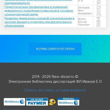
В. В.
предпринимателя
Педагогическая профилактика и коррекция
2012
Зиннуров,
девиантного поведения подростков в условиях
Фоат
Канафиевич
социокультурной среды
Развитие дирижерско-хоровой специализации в
1984
Фомин,
системе высшего культурно-просветительного
Виктор
Павлович
образования
ФОРМА ОБРАТНОЙ СВЯЗИ
2014 -2026 New-disser.ru ©
Электронная библиотека диссертаций ФЛ Иванов Е О
Оплата, доставка, условия возврата