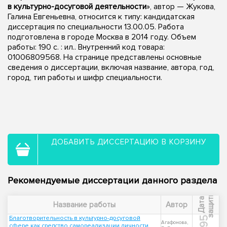
в культурно-досуговой деятельности
», автор — Жукова,
Галина Евгеньевна, относится к типу: кандидатская
диссертация по специальности 13.00.05. Работа
подготовлена в городе Москва в 2014 году. Объем
работы: 190 с. : ил.. Внутренний код товара:
01006809568. На странице представлены основные
сведения о диссертации, включая название, автора, год,
город, тип работы и шифр специальности.
ДОБАВИТЬ ДИССЕРТАЦИЮ В КОРЗИНУ
Рекомендуемые диссертации данного раздела
ы
Д
а
т
а
з
а
щ
и
т
Название работы
Автор
Благотворительность в культурно-досуговой
1995
Агафонова,
сфере как средство самореализации личности