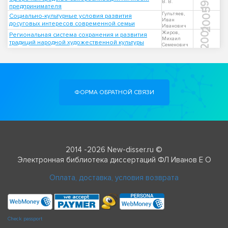
В. В.
предпринимателя
2005
Гультяев,
Социально-культурные условия развития
Иван
досуговых интересов современной семьи
Иванович
2001
Жиров,
Региональная система сохранения и развития
Михаил
традиций народной художественной культуры
Семенович
ФОРМА ОБРАТНОЙ СВЯЗИ
2014 -2026 New-disser.ru ©
Электронная библиотека диссертаций ФЛ Иванов Е О
Оплата, доставка, условия возврата
Check passport