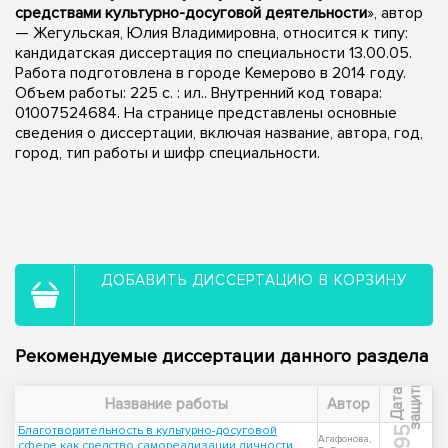
средствами культурно-досуговой деятельности
», автор
— Жегульская, Юлия Владимировна, относится к типу:
кандидатская диссертация по специальности 13.00.05.
Работа подготовлена в городе Кемерово в 2014 году.
Объем работы: 225 с. : ил.. Внутренний код товара:
01007524684. На странице представлены основные
сведения о диссертации, включая название, автора, год,
город, тип работы и шифр специальности.
ДОБАВИТЬ ДИССЕРТАЦИЮ В КОРЗИНУ
Рекомендуемые диссертации данного раздела
ы
Д
а
т
а
з
а
щ
и
т
Название работы
Автор
Благотворительность в культурно-досуговой
1995
Агафонова,
сфере как средство самореализации личности